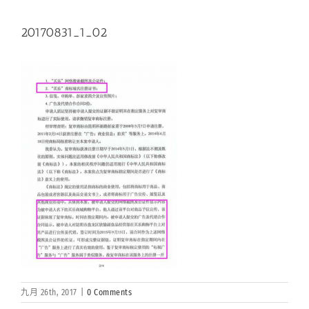
20170831_1_02
九月 26th, 2017
|
0 Comments