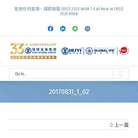
Skip
如有任何查詢，請即致電 (852) 2525 6008 | Call Now at (852)
to
2525 6008
content
Facebook
LinkedIn
Whatsapp
Email
Go to...
20170831_1_02
上一篇