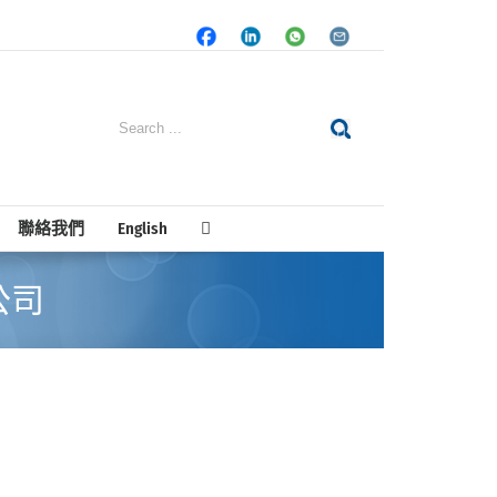
Facebook
LinkedIn
Whatsapp
Email
Search
for:
聯絡我們
English
公司