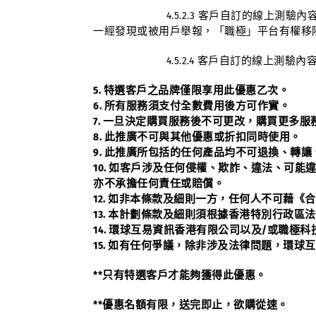
4.5.2.3 客戶自訂的線上測驗內容
一經發現或被用戶舉報，「職極」平台有權移
4.5.2.4 客戶自訂的線上測驗內容
5. 特選客戶之品牌僅限享用此優惠乙次。
6. 所有服務須支付全數費用後方可作實。
7. 一旦決定購買服務後不可更改，購買更多服
8. 此推廣不可與其他優惠或折扣同時使用。
9. 此推廣所包括的任何產品均不可退換、轉
10. 如客戶涉及任何侵權、欺詐、違法、可能
亦不承擔任何責任或賠償。
12. 如非本條款及細則一方，任何人不可藉《
13. 本計劃條款及細則須根據香港特別行政區
14. 環球互易資訊香港有限公司以及/或職
15. 如有任何爭議，除非涉及法律問題，環
**只有特選客戶才能夠獲得此優惠。
**優惠名額有限，送完即止，欲購從速。