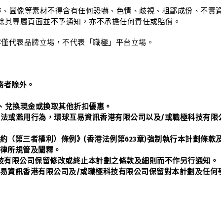
、圖像等素材不得含有任何恐嚇、色情、歧視、粗鄙成份、不實資
除其專屬頁面並不予通知，亦不承擔任何責任或賠償。
僅代表品牌立場，不代表「職極」平台立場。
務者除外。
讓、兌換現金或換取其他折扣優惠。
違法或濫用行為，環球互易資訊香港有限公司以及/或職極科技有限公
合約（第三者權利）條例》(香港法例第623章)強制執行本計劃條
法律所規管及闡釋。
極科技有限公司保留修改或終止本計劃之條款及細則而不作另行通知。
球互易資訊香港有限公司及/或職極科技有限公司保留對本計劃及任