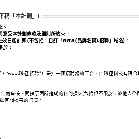
(下稱「本計劃」)
)止。
及同意受本計劃條款及細則所約束。
效日起計算 (不包括：自訂「WWW.(品牌名稱).招聘」域名)。
限於：
” / “www.職極.招聘”）
是指一個招聘網絡平台，
由職極科技有限公
受任何直接、間接原因所造成的任何損失(包括但不限於：被他人盜
承擔有關損害的賠償。