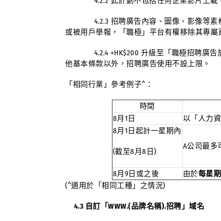
4.2.2 此計劃不包括任何企業影片上載
4.2.3 招聘廣告內容、圖像、影像等素
或被用戶舉報，「職極」平台有權移除其專屬
4.2.4 +HK$200 升級至「職極招
他基本條款以外，招聘廣告使用不設上限。
「相同行業」參考例子^：
時間
8月1日
以「人力資
8月1日起計一星期內
A公司最多
(截至8月8日)
8月9日或之後
由於
每星期
(^適用於「相同工種」之情況)
4.3 自訂「WWW.(品牌名稱).招聘」域名