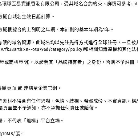
資訊香港有限公司，受其域名合約約束，詳情可參考: https://huyiglob
有效期自域名生效日起計算。
有效期根據合約上列明之年期，本計劃的基本年期為1年。
全球有限的域名資源，此域名均以先註先得方式進行全球註冊，一旦
qv7fk38arth.xn--otu796d/category/policy
)和相關知識產權和其他法
或商標證明)，以證明其「品牌持有者」之身份，否則不予註冊「WW
面
屬頁面 或 連結至企業官網。
等素材不得含有任何恐嚇、色情、歧視、粗鄙成份、不實資訊，構
屬頁面並不予通知，亦不承擔任何責任或賠償。
場，不代表「職極」平台立場。
0MB/張。