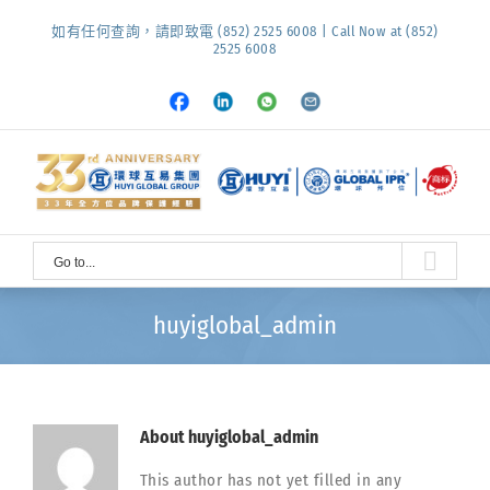
Skip
如有任何查詢，請即致電 (852) 2525 6008 | Call Now at (852)
to
2525 6008
content
Facebook
LinkedIn
Whatsapp
Email
Go to...
huyiglobal_admin
About
huyiglobal_admin
This author has not yet filled in any