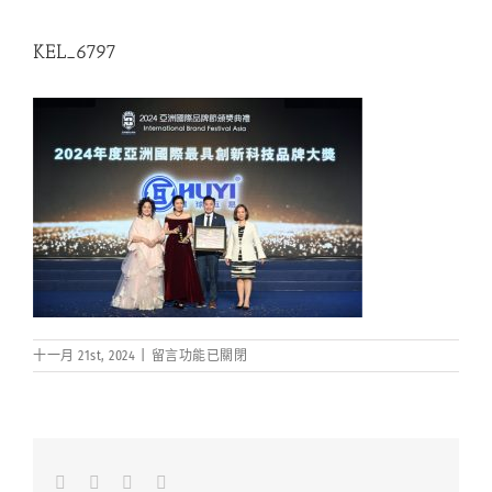
KEL_6797
在
十一月 21st, 2024
|
留言功能已關閉
〈KEL_6797〉
中
Facebook
LinkedIn
Whatsapp
Email