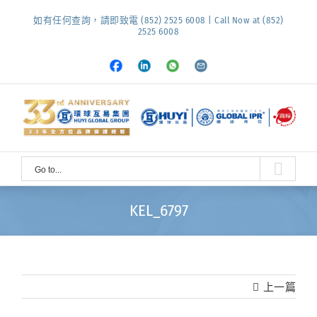
Skip
如有任何查詢，請即致電 (852) 2525 6008 | Call Now at (852)
to
2525 6008
content
Facebook
LinkedIn
Whatsapp
Email
Go to...
KEL_6797
上一篇