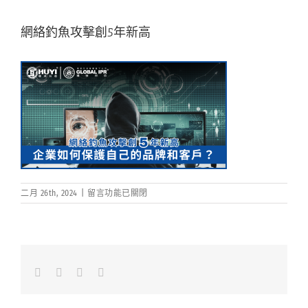
網絡釣魚攻擊創5年新高
在
二月 26th, 2024
|
留言功能已關閉
〈網
絡
釣
魚
攻
擊
Facebook
LinkedIn
Whatsapp
Email
創
5
年