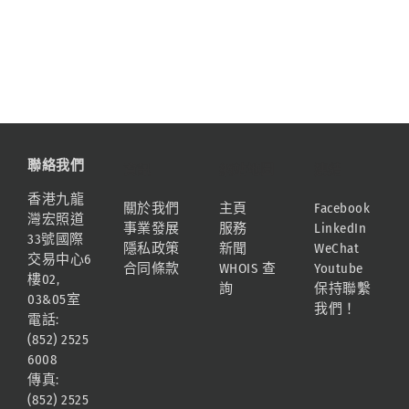
新
高〉
中
聯絡我們
資訊
網站地圖
連結
香港九龍
關於我們
主頁
Facebook
灣宏照道
事業發展
服務
LinkedIn
33號國際
隱私政策
新聞
WeChat
交易中心6
合同條款
WHOIS 查
Youtube
樓02,
詢
保持聯繫
03&05室
我們！
電話:
(852) 2525
6008
傳真:
(852) 2525