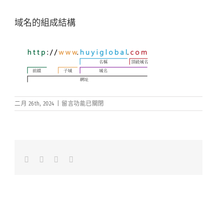
域名的組成結構
在
二月 26th, 2024
|
留言功能已關閉
〈域
名
的
組
成
結
Facebook
LinkedIn
Whatsapp
Email
構〉
中