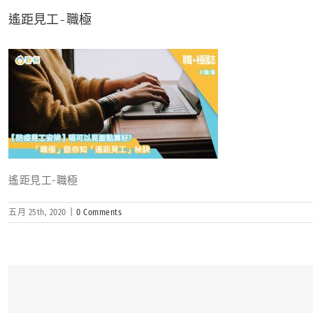
遙距見工-職極
遙距見工-職極
五月 25th, 2020
|
0 Comments