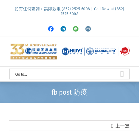
Skip
如有任何查詢，請即致電 (852) 2525 6008 | Call Now at (852)
to
2525 6008
content
Facebook
LinkedIn
Whatsapp
Email
Go to...
fb post 防疫
上一篇