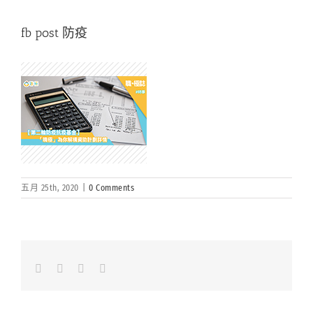
fb post 防疫
五月 25th, 2020
|
0 Comments
Facebook
LinkedIn
Whatsapp
Email