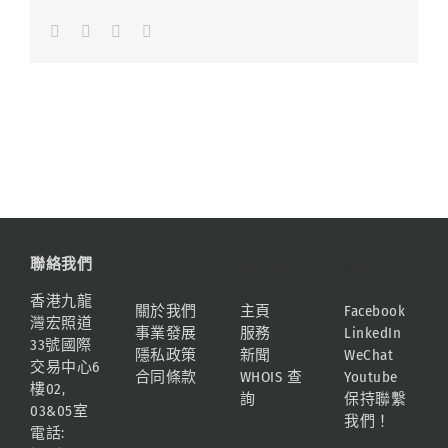
Facebook
LinkedIn
Whatsapp
Email
聯絡我們
資訊
網站地圖
連結
香港九龍
關於我們
主頁
Facebook
灣宏照道
事業發展
服務
LinkedIn
33號國際
隱私政策
新聞
WeChat
交易中心6
合同條款
WHOIS 查
Youtube
樓02,
詢
保持聯繫
03&05室
我們！
電話: