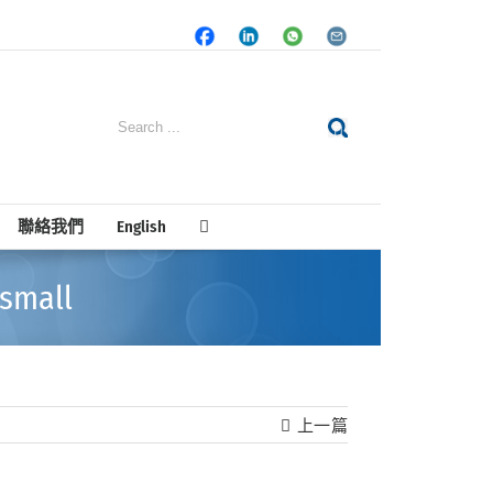
Facebook
LinkedIn
Whatsapp
Email
Search
for:
聯絡我們
English
small
上一篇