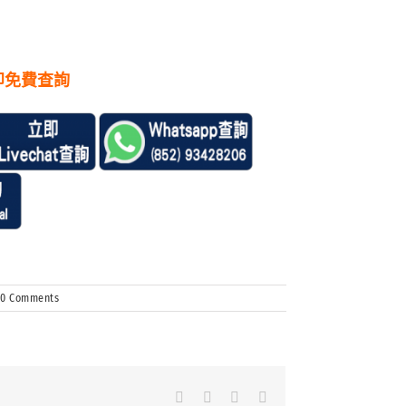
即免費查詢
0 Comments
Facebook
LinkedIn
Whatsapp
Email