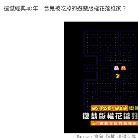
遺憾經典40年：食鬼被吃掉的遊戲版權花落誰家？
Pacman-食鬼-版權-環球互易-HU