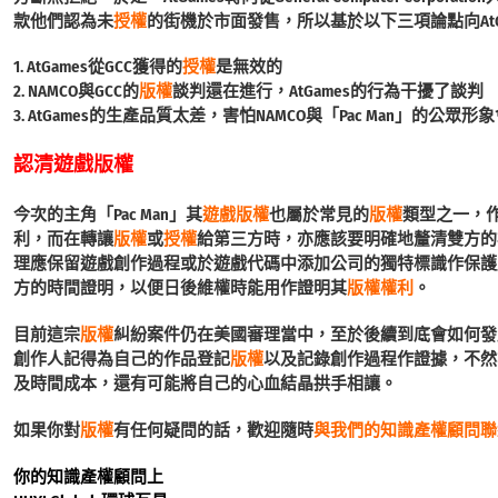
款他們認為未
授權
的街機於市面發售，所以基於以下三項論點向AtG
1. AtGames從GCC獲得的
授權
是無效的
2. NAMCO與GCC的
版權
談判還在進行，AtGames的行為干擾了談判
3. AtGames的生產品質太差，害怕NAMCO與「Pac Man」的公眾
認清遊戲版權
今次的主角「Pac Man」其
遊戲版權
也屬於常見的
版權
類型之一，
利，而在轉讓
版權
或
授權
給第三方時，亦應該要明確地釐清雙方的
理應保留遊戲創作過程或於遊戲代碼中添加公司的獨特標識作保護
方的時間證明，以便日後維權時能用作證明其
版權權利
。
目前這宗
版權
糾紛案件仍在美國審理當中，至於後續到底會如何發
創作人記得為自己的作品登記
版權
以及記錄創作過程作證據，不然
及時間成本，還有可能將自己的心血結晶拱手相讓。
如果你對
版權
有任何疑問的話，歡迎隨時
與我們的知識產權顧問聯
你的知識產權顧問上