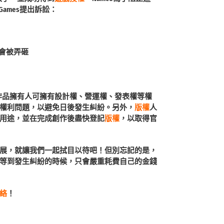
ames提出訴訟：
形象會被弄砸
作品擁有人可擁有設計權、營運權、發表權等權
權利問題，以避免日後發生糾紛。另外，
版權
人
用途，並在完成創作後盡快登記
版權
，以取得官
展，就讓我們一起拭目以待吧！但別忘記的是，
等到發生糾紛的時候，只會嚴重耗費自己的金錢
絡
！