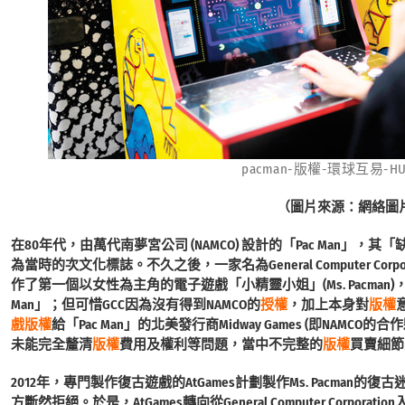
pacman-版權-環球互易-HUYI
（圖片來源：網絡圖
在80年代，由萬代南夢宮公司 (NAMCO) 設計的「Pac Man
為當時的次文化標誌。不久之後，一家名為General Computer Corpor
作了第一個以女性為主角的電子遊戲「小精靈小姐」(Ms. Pacman
Man」；但可惜GCC因為沒有得到NAMCO的
授權
，加上本身對
版權
戲版權
給「Pac Man」的北美發行商Midway Games (即NA
未能完全釐清
版權
費用及權利等問題，當中不完整的
版權
買賣細節
2012年，專門製作復古遊戲的AtGames計劃製作Ms. Pacman的
方斷然拒絕。於是，AtGames轉向從General Computer Corpora