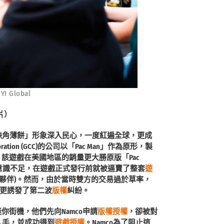
 Global
片）
」，其「缺角薄餅」形象深入民心，一度紅遍全球，更成
ation (GCC)的公司以「Pac Man」作為原形，製
)，該遊戲在美國地區的銷量更大勝原版「Pac
意識不足，在遊戲正式發行前就被逼賣了整套
遊
MCO的合作夥伴)。然而，由於當時雙方的交易過於草率，
更誘發了第二波
版權
糾紛。
復古迷你街機，他們先向Namco申請
版權
授權
，卻被對
tion入手，並成功得到
遊戲授權
。Namco為了阻止這