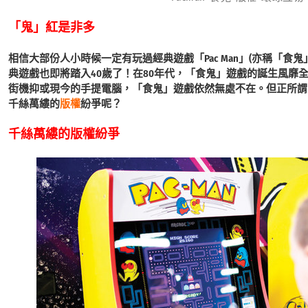
「鬼」紅是非多
相信大部份人小時候一定有玩過經典遊戲「Pac Man」(亦稱「食
典遊戲也即將踏入40歲了！在80年代，「食鬼」遊戲的誕生風靡
街機抑或現今的手提電腦，「食鬼」遊戲依然無處不在。但正所謂
千絲萬縷的
版權
紛爭呢？
千絲萬縷的版權紛爭