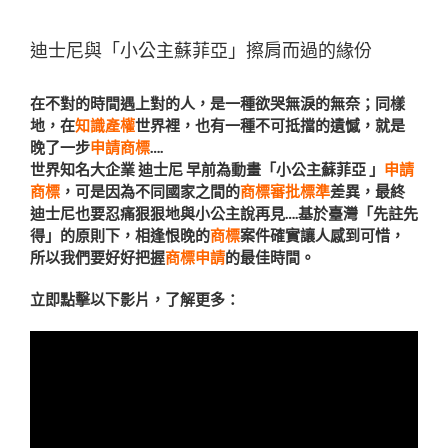
迪士尼與「小公主蘇菲亞」擦肩而過的緣份
在不對的時間遇上對的人，是一種欲哭無淚的無奈；同樣
地，在
知識產權
世界裡，也有一種不可抵擋的遺憾，就是
晚了一步
申請商標
….
世界知名大企業 迪士尼 早前為動畫「小公主蘇菲亞 」
申請
商標
，可是因為不同國家之間的
商標審批標準
差異，最終
迪士尼也要忍痛狠狠地與小公主說再見….基於臺灣「先註先
得」的原則下，相逢恨晚的
商標
案件確實讓人感到可惜，
所以我們要好好把握
商標申請
的最佳時間。
立即點擊以下影片，了解更多：