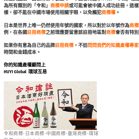
為所有類別的「令和」
商標申請
或可能會被中國人成功註冊，這樣
樣，卻不能在中國市場使用相關字眼，以免觸犯
商標權
。
日本是世界上唯一仍然使用年號的國家，所以對於以年號作為
商標
例，在各國
註冊商標
之前理應要留意該註冊地區對
商標
會否有特別
如果你有意為自己的品牌
註冊商標
，不妨
問問我們的知識產權專家
時間和金錢成本。
你的知識產權顧問上
HUYI Global 環球互易
令和商標-日本商標-中國商標-臺灣商標-環球