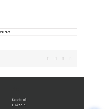
omments
Facebook
LinkedIn
Whatsapp
Email
連結
Facebook
LinkedIn