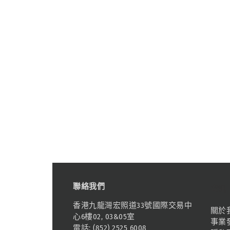
聯絡我們
資訊
香港九龍灣宏照道33號國際交易中
關於
心6樓02, 03&05室
事業
電話: (852) 2525 6008