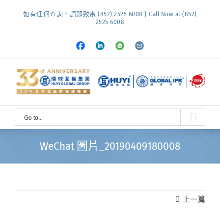
Skip
如有任何查詢，請即致電 (852) 2525 6008 | Call Now at (852)
to
2525 6008
content
Facebook
LinkedIn
Whatsapp
Email
Go to...
WeChat 圖片_20190409180008
上一篇