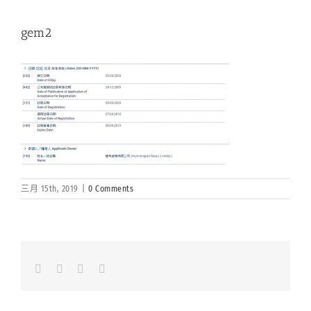
gem2
三月 15th, 2019
|
0 Comments
Facebook
LinkedIn
Whatsapp
Email