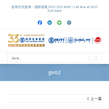
Skip
如有任何查詢，請即致電 (852) 2525 6008 | Call Now at (852)
to
2525 6008
content
Facebook
LinkedIn
Whatsapp
Email
Go to...
gem2
上一篇