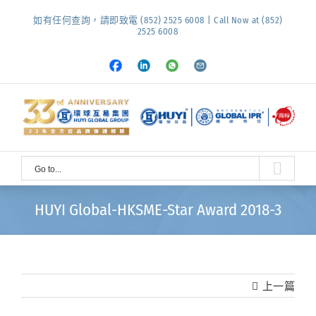
Skip
如有任何查詢，請即致電 (852) 2525 6008 | Call Now at (852)
to
2525 6008
content
Facebook
LinkedIn
Whatsapp
Email
Go to...
HUYI Global-HKSME-Star Award 2018-3
上一篇