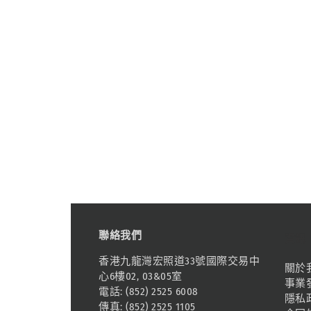
聯絡我們
資訊
香港九龍灣宏照道33號國際交易中
關於
心6樓02, 03&05室
事業
電話: (852) 2525 6008
隱私
傳真: (852) 2525 1105