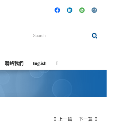
Facebook
LinkedIn
Whatsapp
Email
Search
for:
聯絡我們
English
？
上一篇
下一篇