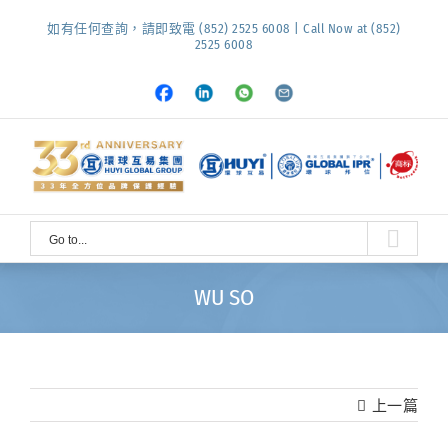
Skip
如有任何查詢，請即致電 (852) 2525 6008 | Call Now at (852)
to
2525 6008
content
Facebook
LinkedIn
Whatsapp
Email
Go to...
WU SO
上一篇