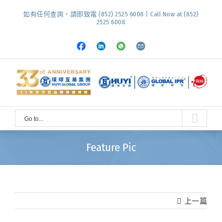
Skip
如有任何查詢，請即致電 (852) 2525 6008 | Call Now at (852)
to
2525 6008
content
Facebook
LinkedIn
Whatsapp
Email
Go to...
Feature Pic
上一篇