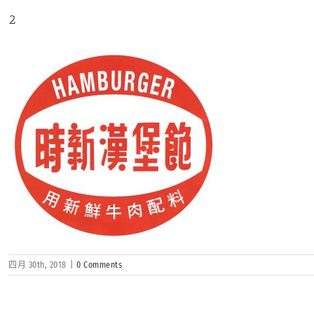
2
四月 30th, 2018
|
0 Comments