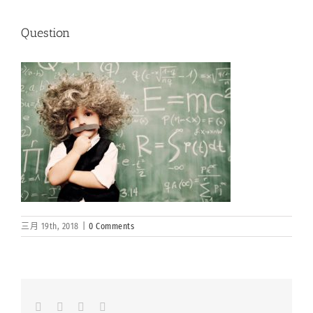
Question
三月 19th, 2018
|
0 Comments
Facebook
LinkedIn
Whatsapp
Email