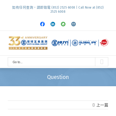
Skip
如有任何查詢，請即致電 (852) 2525 6008 | Call Now at (852)
to
2525 6008
content
Facebook
LinkedIn
Whatsapp
Email
Go to...
Question
上一篇