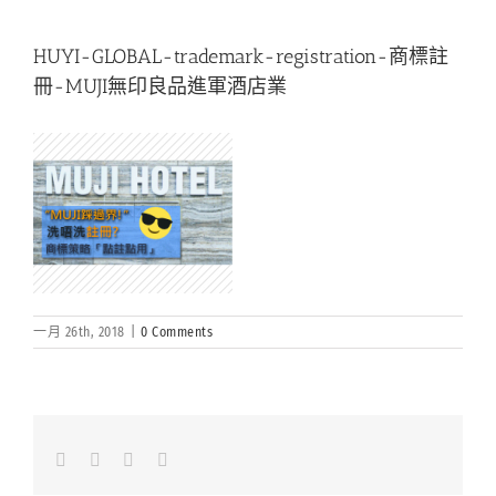
HUYI-GLOBAL-trademark-registration-商標註
冊-MUJI無印良品進軍酒店業
一月 26th, 2018
|
0 Comments
Facebook
LinkedIn
Whatsapp
Email