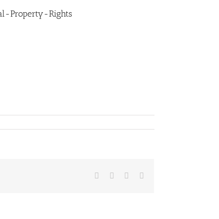
al-Property-Rights
Facebook
LinkedIn
Whatsapp
Email