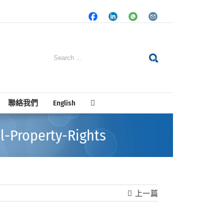
Facebook
LinkedIn
Whatsapp
Email
Search
for:
聯絡我們
English
l-Property-Rights
上一篇