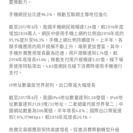
要推動力。
手機網民佔比達96.3%，移動互聯網主導地位強化
截至2017年6月，我國手機網民規模達7.24億，較2016年底
增加2830萬人。網民中使用手機上網的比例由2016年底的
95.1%提升至96.3%，手機上網比例持續提升。上半年，各
類手機應用的用戶規模不斷上升，場景更加豐富。其中，
手機外賣應用增長最為迅速，用戶規模達到2.74億，較
2016年底增長41.4%；移動支付用戶規模達5.02億，線下場
景使用特點突出，4.63億網民在線下消費時使用手機進行
支付。
IP地址數量居世界前列，出口帶寬大幅增長
截至2017年6月，我國IPv4地址數量達到3.38億個、IPv6地
址數量達到21283塊/32地址，二者總量均居世界第二；中
國網站數量為506萬個，半年增長4.8%；國際出口帶寬達
到7,974,779Mbps，較2016年底增長20.1%。
商務交易類應用保持高速增長，促進消費帶動轉型升級