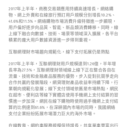
2017年上半年，商務交易類應用持續高速增長，網絡購
物、網上外賣和在線旅行預訂用戶規模分別增長10.2%、
41.6%和11.5%。網絡購物市場消費升級特徵進一步顯現，
用戶偏好逐步向品質、智能、新品類消費轉移。同時，線
上線下融合向數據、技術、場景等領域深入擴展，各平台
積累的龐大用戶數據資源進一步得到重視。
互聯網理財市場趨向規範化，線下支付拓展仍是熱點
2017年上半年，互聯網理財用戶規模達到1.26億，半年增
長率為27.5%，互聯網理財領域線上線下正在整合各自在
流量、技術和金融產品服務的優勢，步入從對抗競爭走向
合作共贏的發展階段，網貸理財產品收益率持續下降，行
業朝向規範化發展；線下支付領域依舊是市場熱點，網民
在超市、便利店等線下實體店使用手機網上支付結算的習
慣進一步加深，網民在線下購物時使用過手機網上支付結
算的比例達到61.6%，在深耕國內市場的同時，我國網絡
支付企業紛紛拓展市場潛力巨大的海外市場。
在線教育、網約車服務規模保持增長，共享單車豐富出行