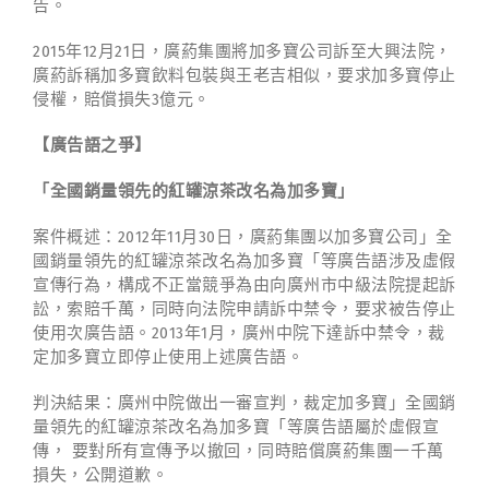
告。
2015年12月21日，廣葯集團將加多寶公司訴至大興法院，
廣葯訴稱加多寶飲料包裝與王老吉相似，要求加多寶停止
侵權，賠償損失3億元。
【廣告語之爭】
「全國銷量領先的紅罐涼茶改名為加多寶」
案件概述：2012年11月30日，廣葯集團以加多寶公司」全
國銷量領先的紅罐涼茶改名為加多寶「等廣告語涉及虛假
宣傳行為，構成不正當競爭為由向廣州市中級法院提起訴
訟，索賠千萬，同時向法院申請訴中禁令，要求被告停止
使用次廣告語。2013年1月，廣州中院下達訴中禁令，裁
定加多寶立即停止使用上述廣告語。
判決結果：廣州中院做出一審宣判，裁定加多寶」全國銷
量領先的紅罐涼茶改名為加多寶「等廣告語屬於虛假宣
傳， 要對所有宣傳予以撤回，同時賠償廣葯集團一千萬
損失，公開道歉。