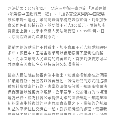
判決結果：2014年12月，北京三中院一審判定「涼茶連續
7年榮獲中國飲料第一罐」、「加多寶涼茶榮獲中國罐裝
飲料市場七連冠」等關高宣傳語構成虛假宣傳，判令加多
寶公司停止侵權行為，並賠償王老吉300萬元。隨後加多
寶提出上訴，北京市高級人民法院受理。2015年7月23日
北京高院終審判決維持原判。
從前面的盤點我們不難看出，加多寶和王老吉相愛相殺好
多年，過程中，王老吉幾乎可以說是獲得了壓倒性的勝
利。而本次最高人民法院的終審宣判，首次判決雙方可以
共同享有涉案知名商品特有包裝裝潢權益。
最高人民法院在終審判決中指出，知識產權制度在於保障
和激勵創新。勞動者以誠實勞動、誠信經營的方式創造和
積累社會財富的行為，應當為法律所保護。知識產權司法
保護應當以維護有序規範、公平競爭、充滿活力的市場環
境為己任，並為社會公眾提供明確的法律預期。知識產權
糾紛常產生於複雜的歷史與現實背景之下，權益的分割和
利益的平衡往往交織在一起。對這類糾紛的處理，需要我
們充分考量和尊重糾紛形成的歷史成因、使用現狀、消費