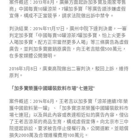
案件概述：2013年8月，廣藥方面起訴加多寶及兩家零售
商」中國每賣10罐涼茶，7罐加多寶「等廣告語涉嫌虛假
宣傳，構成不正當競爭，請求法院做出訴中禁令。
判決結果：2014年11月17日，廣州中院下達判決書，一審
判定加多寶「中國每賣10罐涼茶7罐加多寶，怕上火更多
人喝加多寶，配方正宗當然更多人喝」等三條廣告為虛假
廣告，並判加多寶撤銷原廣告，向王老吉賠償500萬元，
在多家媒體公開聲明。
2016年3月8日，廣東高院做出二審判決，駁回上訴，維持
原判。
「加多寶榮獲中國罐裝飲料市場
”
七連冠
”
案件概述：2014年6月，王老吉以加多寶「涼茶連續7年榮
獲中國飲料第一罐」、「加多寶涼茶榮獲中國罐裝飲料市
場七連冠」以及與此內容或表達相近似的廣告內容，侵佔
了王老吉涼茶的商品生育，構成虛假宣傳。向北京市三中
院提起訴訟，要求被告停止侵權行為，公開道歉，並賠償
損失2000萬及合理維權費用100萬元。