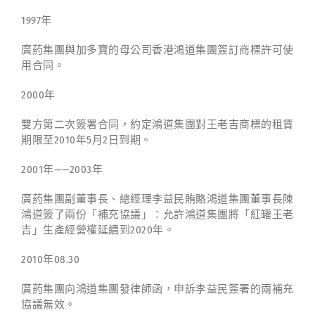
1997年
廣葯集團與加多寶的母公司香港鴻道集團簽訂商標許可使
用合同。
2000年
雙方第二次簽署合同，約定鴻道集團對王老吉商標的租賃
期限至2010年5月2日到期。
2001年——2003年
廣葯集團副董事長、總經理李益民賄賂鴻道集團董事長陳
鴻道簽了兩份「補充協議」：允許鴻道集團將「紅罐王老
吉」生產經營權延續到2020年。
2010年08.30
廣葯集團向鴻道集團發律師函，申訴李益民簽署的兩補充
協議無效。