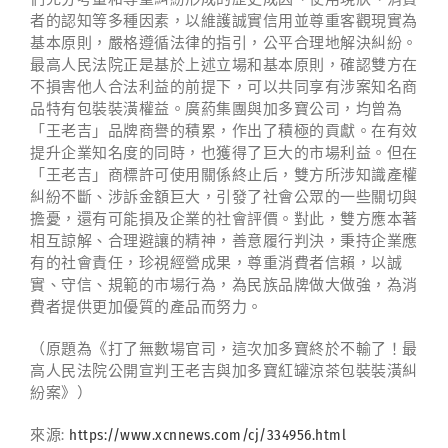
者的認知等多種因素，以維護誠實信用並尊重客觀現實為
基本原則，嚴格遵循法律的指引，公平合理地解決糾紛。
最高人民法院正是基於上述立場和基本原則，確認雙方在
不損害他人合法利益的前提下，可以共同享有涉案知名商
品特有包裝裝潢權益。廣葯集團與加多寶公司，均曾為
「王老吉」品牌商譽的積累，作出了積極的貢獻。在有效
提升企業知名度的同時，也獲得了巨大的市場利益。但在
「王老吉」商標許可使用關係終止后，雙方所涉知識產權
糾紛不斷、涉訴金額巨大，引發了社會公眾的一些關切與
擔憂，還有可能損及企業的社會評價。對此，雙方應本著
相互諒解、合理避讓的精神，善意履行判決，秉持企業應
有的社會責任，珍視經營成果，尊重消費者信賴，以誠
實、守信、規範的市場行為，為民族品牌做大做強，為消
費者提供更加優質的產品而努力。
（原題為《打了無數場官司，這次加多寶終於不輸了！最
高人民法院公開宣判王老吉與加多寶紅罐涼茶包裝裝潢糾
紛案》）
來源:
https://www.xcnnews.com/cj/334956.html