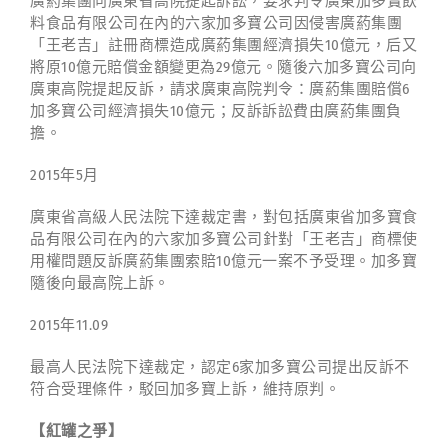
廣葯集團向廣東省高院提起訴訟，要求判令廣東加多寶飲
料食品有限公司在內的六家加多寶公司因侵害廣葯集團
「王老吉」註冊商標造成廣葯集團經濟損失10億元，后又
將原10億元賠償金額變更為29億元。隨後六加多寶公司向
廣東高院提起反訴，請求廣東高院判令：廣葯集團賠償6
加多寶公司經濟損失10億元；反訴訴訟費由廣葯集團負
擔。
2015年5月
廣東省高級人民法院下達裁定書，對包括廣東省加多寶食
品有限公司在內的六家加多寶公司針對「王老吉」商標使
用權問題反訴廣葯集團索賠10億元一案不予受理。加多寶
隨後向最高院上訴。
2015年11.09
最高人民法院下達裁定，認定6家加多寶公司提出反訴不
符合受理條件，駁回加多寶上訴，維持原判。
【紅罐之爭】