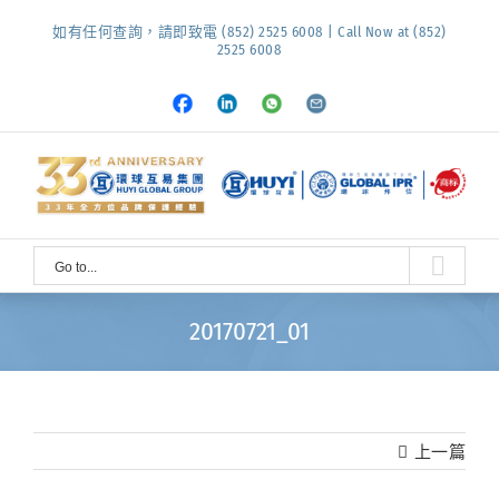
Skip
如有任何查詢，請即致電 (852) 2525 6008 | Call Now at (852)
to
2525 6008
content
Facebook
LinkedIn
Whatsapp
Email
Go to...
20170721_01
上一篇