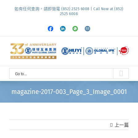
Skip
如有任何查詢，請即致電 (852) 2525 6008 | Call Now at (852)
to
2525 6008
content
Facebook
LinkedIn
Whatsapp
Email
Go to...
magazine-2017-003_Page_3_Image_0001
上一篇