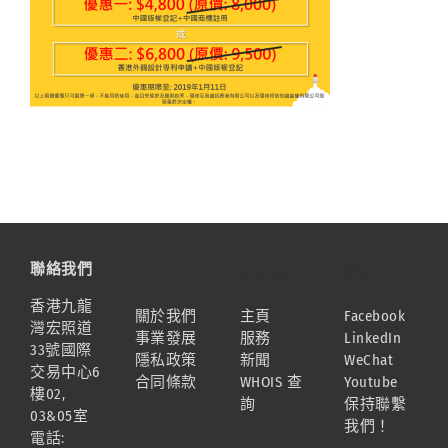
聯絡我們
資訊
網站地圖
連結
香港九龍
關於我們
主頁
Facebook
灣宏照道
事業發展
服務
LinkedIn
33號國際
隱私政策
新聞
WeChat
交易中心6
合同條款
WHOIS 查
Youtube
樓02,
詢
保持聯繫
03&05室
我們！
電話: