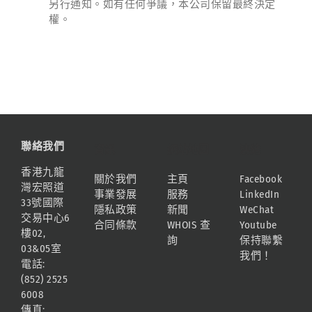
另行通知。如有任何爭議，本公司保留最終決定
權。
聯絡我們
資訊
網站地圖
連結
香港九龍
關於我們
主頁
Facebook
灣宏照道
事業發展
服務
LinkedIn
33號國際
隱私政策
新聞
WeChat
交易中心6
合同條款
WHOIS 查
Youtube
樓02,
詢
保持聯繫
03&05室
我們！
電話:
(852) 2525
6008
傳真: