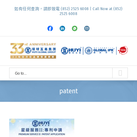
Skip
如有任何查詢，請即致電 (852) 2525 6008 | Call Now at (852)
to
2525 6008
content
Facebook
LinkedIn
Whatsapp
Email
Go to...
patent