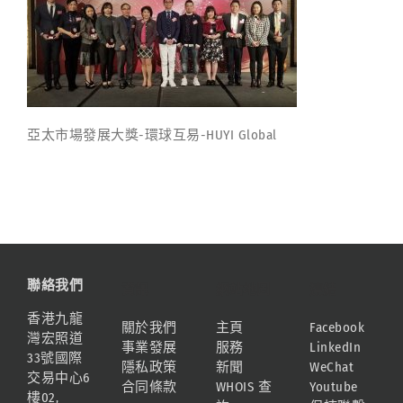
亞太市場發展大獎-環球互易-HUYI Global
聯絡我們
資訊
網站地圖
連結
香港九龍
關於我們
主頁
Facebook
灣宏照道
事業發展
服務
LinkedIn
33號國際
隱私政策
新聞
WeChat
交易中心6
合同條款
WHOIS 查
Youtube
樓02,