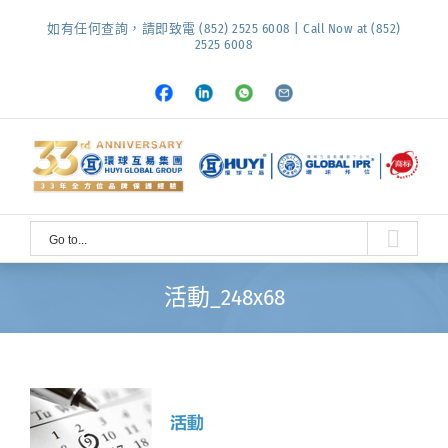
Skip
如有任何查詢，請即致電 (852) 2525 6008 | Call Now at (852)
to
2525 6008
content
Facebook
LinkedIn
Whatsapp
Email
Go to...
活動_248x68