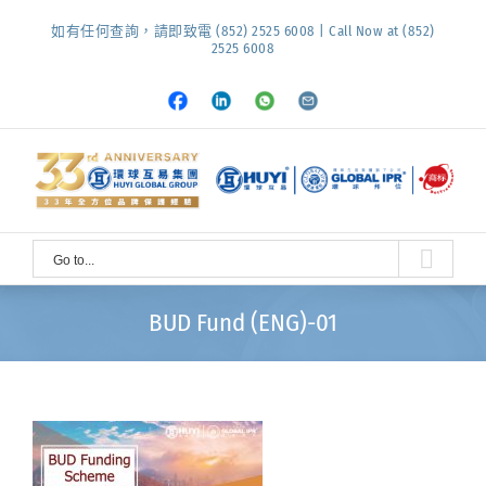
Skip
如有任何查詢，請即致電 (852) 2525 6008 | Call Now at (852)
to
2525 6008
content
Facebook
LinkedIn
Whatsapp
Email
Go to...
BUD Fund (ENG)-01