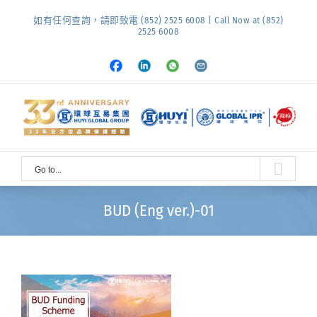
Skip
如有任何查詢，請即致電 (852) 2525 6008 | Call Now at (852)
to
2525 6008
content
Facebook
LinkedIn
Whatsapp
Email
Go to...
BUD (Eng ver.)-01