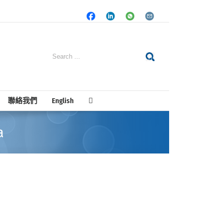
Facebook
LinkedIn
Whatsapp
Email
Search
for:
聯絡我們
English
a