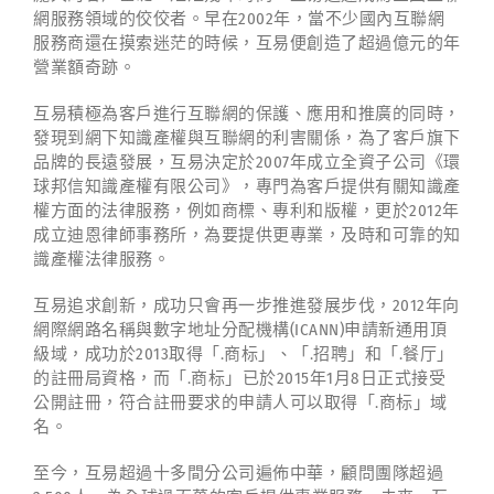
網服務領域的佼佼者。早在2002年，當不少國內互聯網
服務商還在摸索迷茫的時候，互易便創造了超過億元的年
營業額奇跡。
互易積極為客戶進行互聯網的保護、應用和推廣的同時，
發現到網下知識產權與互聯網的利害關係，為了客戶旗下
品牌的長遠發展，互易決定於2007年成立全資子公司《環
球邦信知識產權有限公司》，專門為客戶提供有關知識產
權方面的法律服務，例如商標、專利和版權，更於2012年
成立迪恩律師事務所，為要提供更專業，及時和可靠的知
識產權法律服務。
互易追求創新，成功只會再一步推進發展步伐，2012年向
網際網路名稱與數字地址分配機構(ICANN)申請新通用頂
級域，成功於2013取得「.商标」、「.招聘」和「.餐厅」
的註冊局資格，而「.商标」已於2015年1月8日正式接受
公開註冊，符合註冊要求的申請人可以取得「.商标」域
名。
至今，互易超過十多間分公司遍佈中華，顧問團隊超過