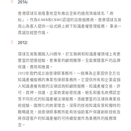
2014:
香港環球互易隆重地宣布推出全新的通用頂級域名「.商
标」。作為ICANN和CNNIC認證的註冊服務商，香港環球互易
用心為客人提供一站式網上網下知識產權管理服務， 秉承一
貫誠信經營作風。
2012:
環球互易集團踏入20週年，於互聯網和知識產權領域上有更
豐富的營運經驗、更專業的顧問團隊。全面實踐客戶的品牌
保護、應用和推廣。
2012年我們成立迪恩律師事務所，一個專為企業提供全方位
知識產權服務的專業性律師事務所。它提供所有和企業或個
人知識產權有關的法律諮詢和顧問服務、知識產權交易、許
可、質押、保護、企業商業秘密保護、馳名和著名商標認定
等不同形式的知識產權法律服務。憑藉豐富的法律與專業技
術經驗、國際化的商業理念、深厚的技術知識背景和獨特的
戰略遠見，迪恩律師事務所能有效協助客戶保護創新技術及
將保證客戶的知識產權的可持續發展作為事務所的服務理
念。