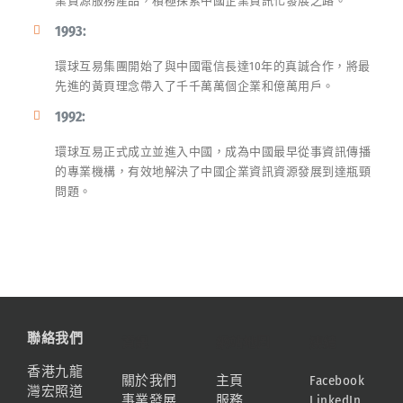
業資源服務產品，積極探索中國企業資訊化發展之路。
1993:
環球互易集團開始了與中國電信長達10年的真誠合作，將最
先進的黃頁理念帶入了千千萬萬個企業和億萬用戶。
1992:
環球互易正式成立並進入中國，成為中國最早從事資訊傳播
的專業機構，有效地解決了中國企業資訊資源發展到達瓶頸
問題。
聯絡我們
資訊
網站地圖
連結
香港九龍
關於我們
主頁
Facebook
灣宏照道
事業發展
服務
LinkedIn