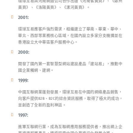
環球互易與河南網通公司合作出版《河南省黃頁》、《鄭州
黃頁》、《洛陽黃頁》、《漯河黃頁》。
2001:
環球互易應客戶強烈需求，相繼建立了華南、華東、華中、
華北、西部等業務核心區域，在國內設立多家分支機搆並在
香港設立大中華區客戶服務中心。
2000:
開發了國內第一套智慧型網站建設產品「建站易」，推動中
國企業觸網、建網。
1999:
中國互聯網業蓬勃發展，環球互易在中國的網絡產品銷售，
向客戶提供B2B、B2C的綜合資訊服務，取得了極大的成功，
並創造了全新的盈利神話。
1997:
進軍互聯網行業，成為互聯網應用服務提供者，推出網上企