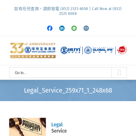
Skip
如有任何查詢，請即致電 (852) 2525 6008 | Call Now at (852)
to
2525 6008
content
Facebook
LinkedIn
Whatsapp
Email
Go to...
Legal_Service_259x71_1_248x68