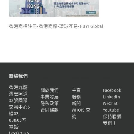
香港商標註冊-香港商標-環球互易-HUYI Global
聯絡我們
資訊
網站地圖
連結
香港九龍
關於我們
主頁
Facebook
灣宏照道
事業發展
服務
LinkedIn
33號國際
隱私政策
新聞
WeChat
交易中心6
合同條款
WHOIS 查
Youtube
樓02,
詢
保持聯繫
03&05室
我們！
電話:
(852) 2525