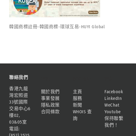
韓國商標註冊-韓國商標-環球互易-HUYI Global
聯絡我們
資訊
網站地圖
連結
香港九龍
關於我們
主頁
Facebook
灣宏照道
事業發展
服務
LinkedIn
33號國際
隱私政策
新聞
WeChat
交易中心6
合同條款
WHOIS 查
Youtube
樓02,
詢
保持聯繫
03&05室
我們！
電話:
(852) 2525