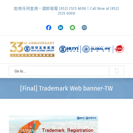
Skip
如有任何查詢，請即致電 (852) 2525 6008 | Call Now at (852)
to
2525 6008
content
Facebook
LinkedIn
Whatsapp
Email
Go to...
[Final] Trademark Web banner-TW