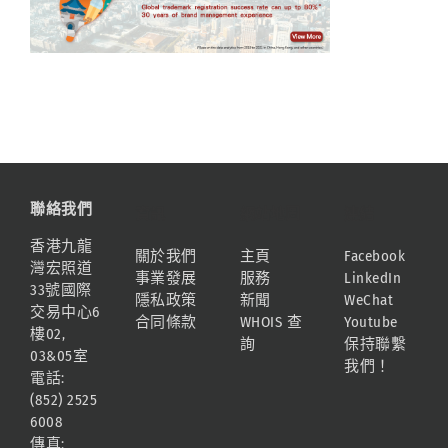
聯絡我們
資訊
網站地圖
連結
香港九龍
關於我們
主頁
Facebook
灣宏照道
事業發展
服務
LinkedIn
33號國際
隱私政策
新聞
WeChat
交易中心6
合同條款
WHOIS 查
Youtube
樓02,
詢
保持聯繫
03&05室
我們！
電話:
(852) 2525
6008
傳真: