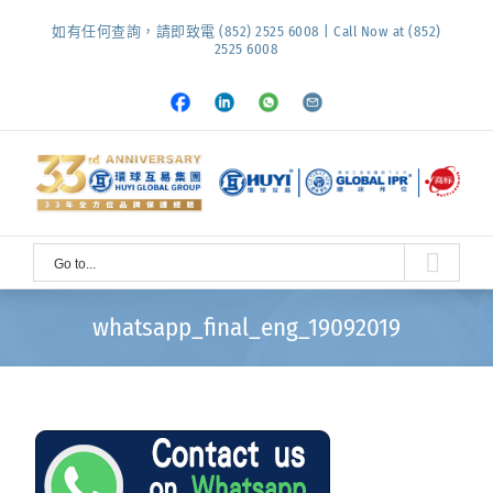
Skip
如有任何查詢，請即致電 (852) 2525 6008 | Call Now at (852)
to
2525 6008
content
Facebook
LinkedIn
Whatsapp
Email
Go to...
whatsapp_final_eng_19092019