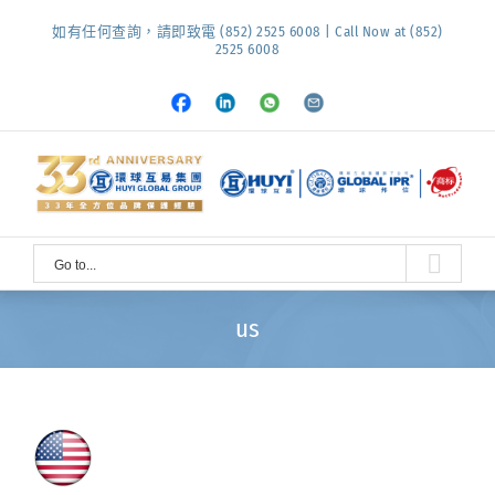
Skip
如有任何查詢，請即致電 (852) 2525 6008 | Call Now at (852)
to
2525 6008
content
Facebook
LinkedIn
Whatsapp
Email
Go to...
us