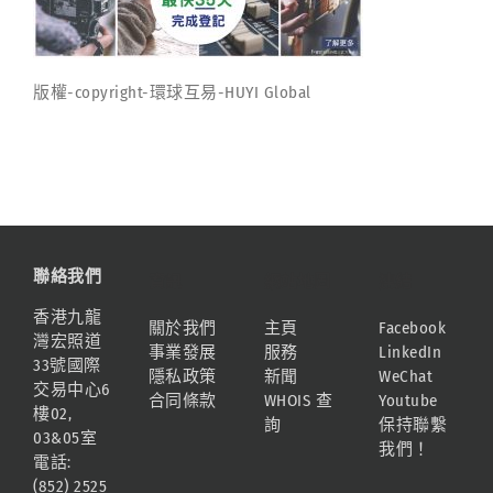
版權-copyright-環球互易-HUYI Global
聯絡我們
資訊
網站地圖
連結
香港九龍
關於我們
主頁
Facebook
灣宏照道
事業發展
服務
LinkedIn
33號國際
隱私政策
新聞
WeChat
交易中心6
合同條款
WHOIS 查
Youtube
樓02,
詢
保持聯繫
03&05室
我們！
電話:
(852) 2525