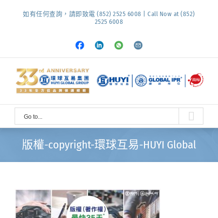
Skip
如有任何查詢，請即致電 (852) 2525 6008 | Call Now at (852)
to
2525 6008
content
Facebook
LinkedIn
Whatsapp
Email
Go to...
版權-copyright-環球互易-HUYI Global