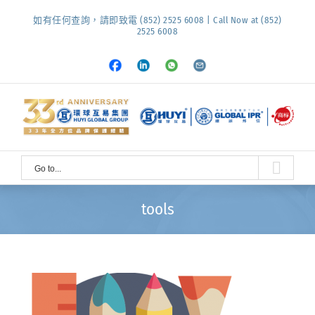
Skip
如有任何查詢，請即致電 (852) 2525 6008 | Call Now at (852)
to
2525 6008
content
Facebook
LinkedIn
Whatsapp
Email
Go to...
tools