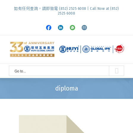
Skip
如有任何查詢，請即致電 (852) 2525 6008 | Call Now at (852)
to
2525 6008
content
Facebook
LinkedIn
Whatsapp
Email
Go to...
diploma