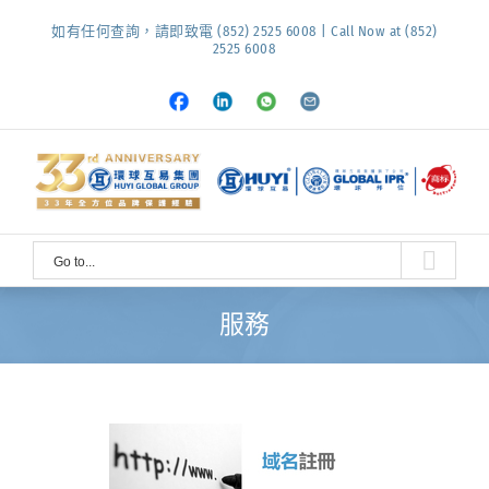
Skip
如有任何查詢，請即致電 (852) 2525 6008 | Call Now at (852)
to
2525 6008
content
Facebook
LinkedIn
Whatsapp
Email
Go to...
服務