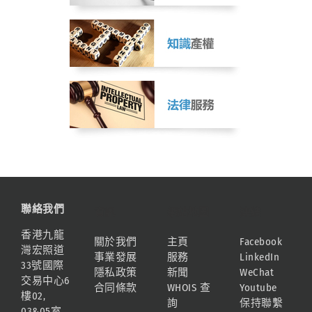
聯絡我們
資訊
網站地圖
連結
香港九龍
關於我們
主頁
Facebook
灣宏照道
事業發展
服務
LinkedIn
33號國際
隱私政策
新聞
WeChat
交易中心6
合同條款
WHOIS 查
Youtube
樓02,
詢
保持聯繫
03&05室