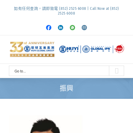
Skip
如有任何查詢，請即致電 (852) 2525 6008 | Call Now at (852)
to
2525 6008
content
Facebook
LinkedIn
Whatsapp
Email
Go to...
振興