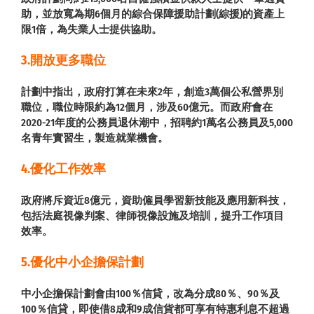
助，並放寬為期6個月的綜合保障援助計劃(綜援)的資產上
限1倍，為失業人士提供協助。
3.開放更多職位
計劃中指出，政府打算在未來2年，創造3萬個公私營界別
職位，職位時限約為12個月，涉及60億元。而政府會在
2020-21年度的公務員退休潮中，招聘約1萬名公務員及5,000
名青年實習生，製造就業機會。
4.優化
工作
效率
政府將斥資近8億元，資助僱員學習新技能及應用新科技，
包括法庭視像判案、律師視像設施及培訓，提升工作項目
效率。
5.優化中小企擔保計劃
中小企擔保計劃會由100％信貸，改為分成80％、90％及
100％信貸，即使借8成和9成信貨都可享有特惠利息不超過