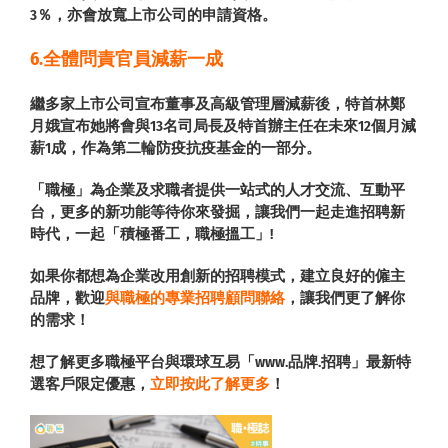
3％，亦會放寬上市公司的申請資格。
6.全體問責官員減薪一成
繼多家上市公司宣布董事及高級管理層減薪後，特首林鄭
月娥宣布她將會與13名司局長及特首辦主任在未來12個月減
薪1成，作為第二輪防疫抗疫基金的一部分。
「職極」為企業及求職者提供一站式的人才交流、互動平
台，更多的新功能等待你來發掘，讓我們一起走進招聘新
時代，一起「積極番工，職極搵工」!
如果你都想為企業改用創新的招聘模式，建立良好的僱主
品牌，歡迎
與職極的專業招聘顧問聯絡
，讓我們更了解你
的需求！
想了解更多職極平台與環球互易「www.品牌.招聘」最新特
選客戶限定優惠，
立即按此了解更多
！