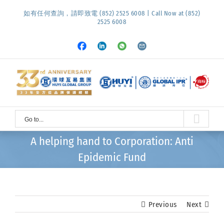
Skip
如有任何查詢，請即致電 (852) 2525 6008 | Call Now at (852)
to
2525 6008
content
Facebook
LinkedIn
Whatsapp
Email
Go to...
A helping hand to Corporation: Anti
Epidemic Fund
Previous
Next