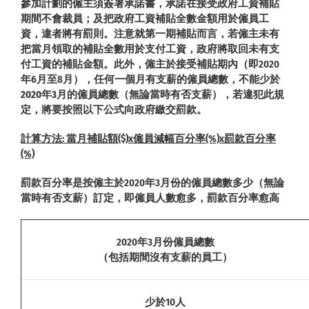
參加計劃的僱主須簽署承諾書，承諾在接受政府工資補貼
期間不會裁員；及把政府工資補貼全數金額用於僱員工
資，違者將有罰則。注意就第一期補貼而言，若僱主未有
把當月領取的補貼全數用於支付工資，政府將取回未有支
付工資的補貼金額。此外，僱主於接受補貼期內（即2020
年6月至8月），任何一個月有支薪的僱員總數，不能少於
2020年3月
的僱員總數（無論當時有否支薪），若違犯此規
定，將要按照以下公式向政府繳交罰款。
計算方法: 當月補貼額($)x僱員減幅百分率(%)x罰款百分率
(%)
罰款百分率是按僱主於2020年3月份的僱員總數多少（無論
當時有否支薪）訂定，即僱員人數愈多，罰款百分率愈高
2020年3月份僱員總數
（包括期間沒有支薪的員工）
少於10人