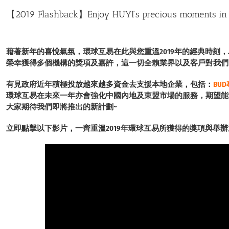
【2019 Flashback】Enjoy HUYI’s precious moments i
藉著新年的喜悅氣氛，環球互易在此與您重溫2019年的經典時刻
榮幸獲得多個機構的獎項及嘉許，這一切全賴業界以及客戶對我們
有見政府近年積極投放越來越多資金去
支援本地企業
，包括：
BU
環球互易在未來一年亦會強化中國內地及東盟市場的服務，期望能
大家期待我們即將推出的新計劃~
立即點擊以下影片，一齊重溫2019年環球互易所獲得的獎項與舉