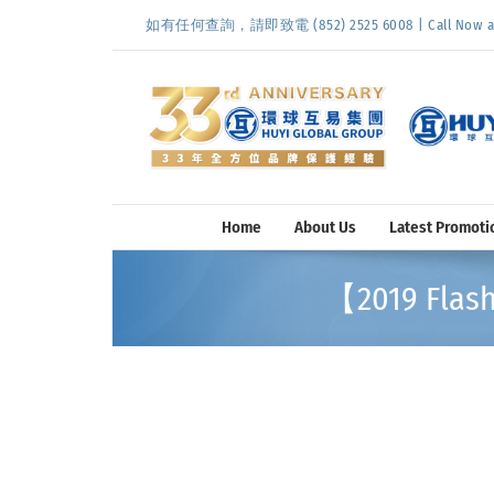
Skip
如有任何查詢，請即致電 (852) 2525 6008 | Call Now at (
to
content
Home
About Us
Latest Promoti
【2019 Flash