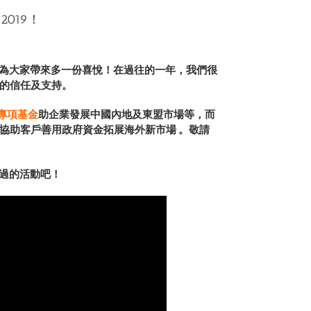
n 2019！
，為大家帶來多一份喜悅！在過往的一年，我們很
的信任及支持。
D專項基金
助企業發展
中國內地及東盟市場
等，而
協助客戶善用政府資金
拓展海外新市場
。敬請
辦過的活動吧！