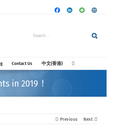
Facebook
LinkedIn
Whatsapp
Email
Search
for:
og
Contact Us
中文(香港)
ts in 2019！
Previous
Next