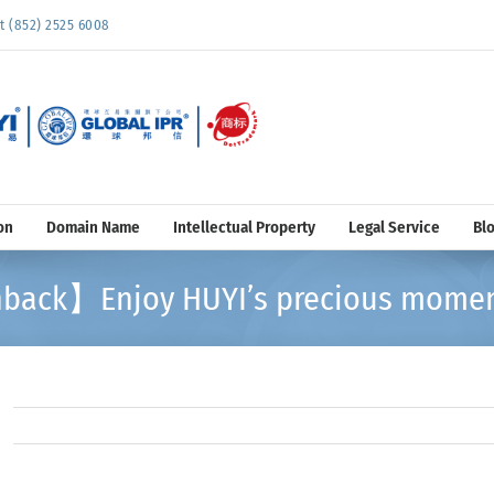
852) 2525 6008
on
Domain Name
Intellectual Property
Legal Service
Bl
back】Enjoy HUYI’s precious momen